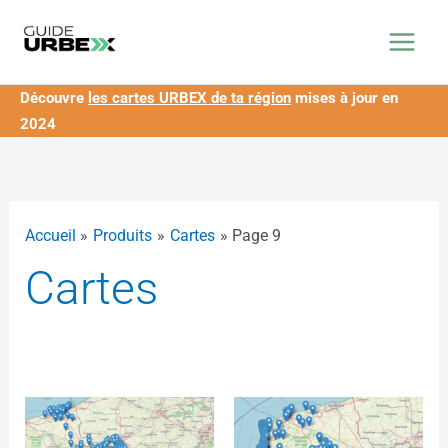
Aller
principal
au
contenu
Découvre
les cartes URBEX de ta région
mises à jour en
2024
Accueil
Produits
Cartes
Page 9
Cartes