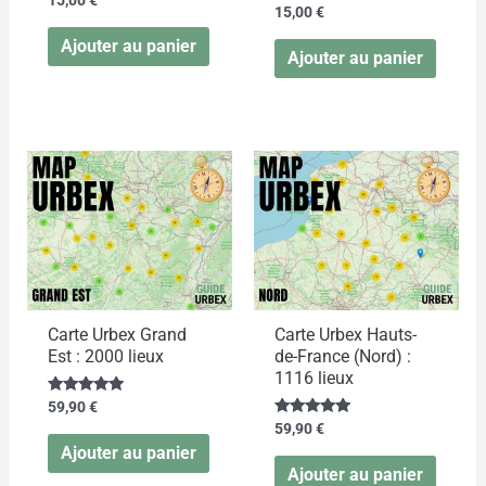
15,00
€
15,00
€
Ajouter au panier
Ajouter au panier
Carte Urbex Grand
Carte Urbex Hauts-
Est : 2000 lieux
de-France (Nord) :
1116 lieux
Note
59,90
€
4.75
Note
59,90
€
sur 5
5.00
Ajouter au panier
sur 5
Ajouter au panier