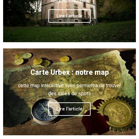
lieux abandonnés
Lire l'article
Carte Urbex : notre map
cette map intéractive vous permettra de trouver
des idées de spots
Lire l'article