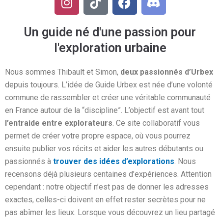
n
i
a
i
s
k
c
s
Un guide né d'une passion pour
t
t
e
c
a
o
b
o
l'exploration urbaine
g
k
o
r
r
I
o
d
Nous sommes Thibault et Simon,
deux passionnés d’Urbex
a
c
k
e
depuis toujours. L’idée de Guide Urbex est née d’une volonté
m
o
(
commune de rassembler et créer une véritable communauté
n
1
en France autour de la “discipline”. L’objectif est avant tout
e
)
l’entraide entre explorateurs
. Ce site collaboratif vous
permet de créer votre propre espace, où vous pourrez
ensuite publier vos récits et aider les autres débutants ou
passionnés à
trouver des idées d’explorations
. Nous
recensons déjà plusieurs centaines d’expériences. Attention
cependant : notre objectif n’est pas de donner les adresses
exactes, celles-ci doivent en effet rester secrètes pour ne
pas abîmer les lieux. Lorsque vous découvrez un lieu partagé