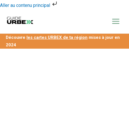
Aller
Aller au contenu principal
au
contenu
Découvre
les cartes URBEX de ta région
mises à jour en
2024