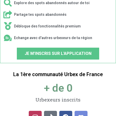
Explore des spots abandonnés autour de toi
Partage tes spots abandonnés
Débloque des fonctionnalités premium
Echange avec d'autres urbexeurs de ta région
JE M'INSCRIS SUR L'APPLICATION
La 1ère communauté Urbex de France
+ de 
0
Urbexeurs inscrits
I
T
F
D