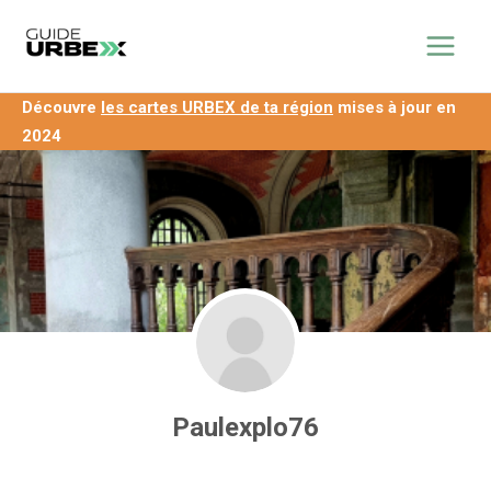
Aller
principal
au
contenu
Découvre
les cartes URBEX de ta région
mises à jour en
2024
Paulexplo76