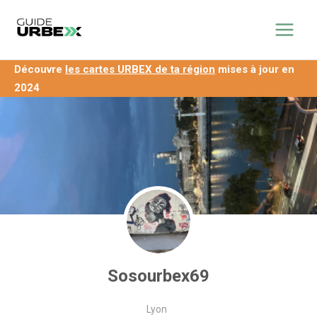
Aller
principal
au
contenu
Découvre
les cartes URBEX de ta région
mises à jour en
2024
Sosourbex69
Lyon