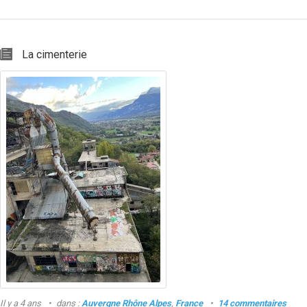
La cimenterie
Il y a 4 ans
dans :
Auvergne Rhône Alpes
,
France
14 commentaires