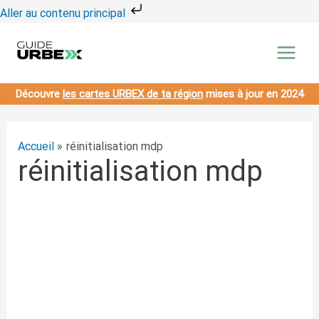
Aller
Aller au contenu principal
au
contenu
Découvre
les cartes URBEX de ta région
mises à jour en 2024
Accueil
réinitialisation mdp
réinitialisation mdp
Pour réinitialiser votre mot de passe, veuillez saisir
votre adresse de messagerie ou votre identifiant ci-
dessous.