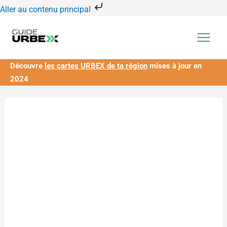
Aller
Aller au contenu principal
au
contenu
Découvre
les cartes URBEX de ta région
mises à jour en
2024
quantité
de
Carte
Urbex
Mayenne
:
57
lieux