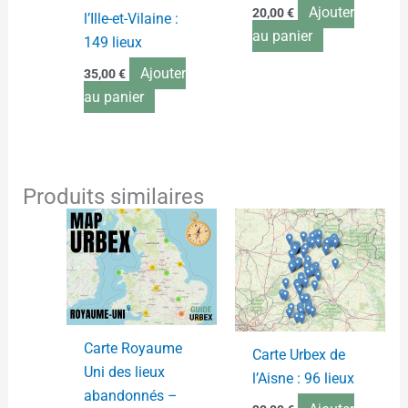
Ajouter
20,00
€
l’Ille-et-Vilaine :
au panier
149 lieux
Ajouter
35,00
€
au panier
Produits similaires
Carte Royaume
Carte Urbex de
Uni des lieux
l’Aisne : 96 lieux
abandonnés –