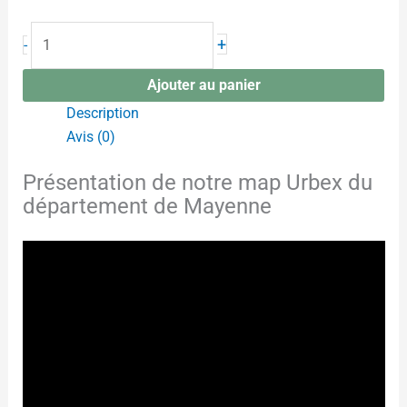
+
-
Ajouter au panier
Description
Avis (0)
Présentation de notre map Urbex du
département de Mayenne