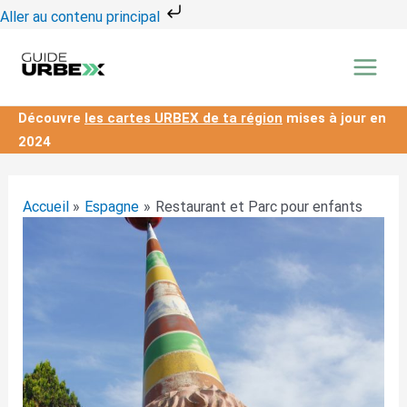
Aller
Aller au contenu principal
au
contenu
Découvre
les cartes URBEX de ta région
mises à jour en
2024
Accueil
Espagne
Restaurant et Parc pour enfants