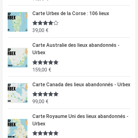
sur 5
Carte Urbex de la Corse : 106 lieux
39,00
€
Note
4.50
sur 5
Carte Australie des lieux abandonnés -
Urbex
159,00
€
Note
5.00
sur 5
Carte Canada des lieux abandonnés - Urbex
99,00
€
Note
5.00
sur 5
Carte Royaume Uni des lieux abandonnés -
Urbex