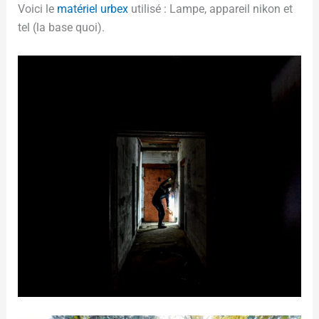
Voici le
matériel urbex
utilisé : Lampe, appareil nikon et
tel (la base quoi).