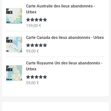
Carte Australie des lieux abandonnés -
Urbex
159,00
€
Note
5.00
sur 5
Carte Canada des lieux abandonnés - Urbex
99,00
€
Note
5.00
sur 5
Carte Royaume Uni des lieux abandonnés -
Urbex
59,00
€
Note
5.00
sur 5