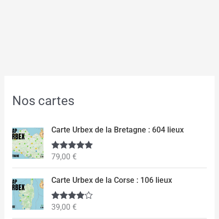
Nos cartes
Carte Urbex de la Bretagne : 604 lieux
79,00
€
Note
5.00
sur 5
Carte Urbex de la Corse : 106 lieux
39,00
€
Note
4.50
sur 5