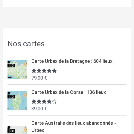
Nos cartes
Carte Urbex de la Bretagne : 604 lieux
79,00
€
Note
5.00
sur 5
Carte Urbex de la Corse : 106 lieux
39,00
€
Note
4.50
sur 5
Carte Australie des lieux abandonnés -
Urbex