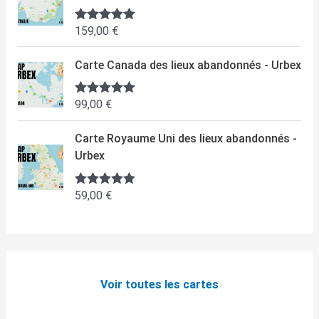
159,00
€
Note
5.00
sur 5
Carte Canada des lieux abandonnés - Urbex
99,00
€
Note
5.00
sur 5
Carte Royaume Uni des lieux abandonnés -
Urbex
59,00
€
Note
5.00
sur 5
Voir toutes les cartes