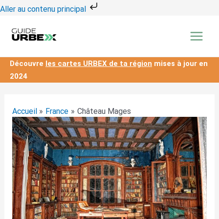
Aller
Aller au contenu principal
au
contenu
Découvre
les cartes URBEX de ta région
mises à jour en
2024
Accueil
France
Château Mages