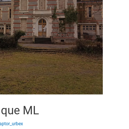
rique ML
aptor_urbex