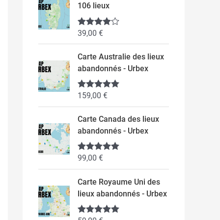
106 lieux
39,00
€
Note
4.50
sur 5
Carte Australie des lieux
abandonnés - Urbex
159,00
€
Note
5.00
sur 5
Carte Canada des lieux
abandonnés - Urbex
99,00
€
Note
5.00
sur 5
Carte Royaume Uni des
lieux abandonnés - Urbex