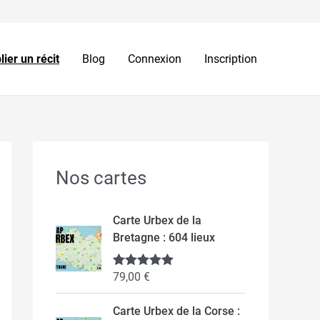
lier un récit
Blog
Connexion
Inscription
Nos cartes
Carte Urbex de la
Bretagne : 604 lieux
79,00
€
Note
5.00
sur 5
Carte Urbex de la Corse :