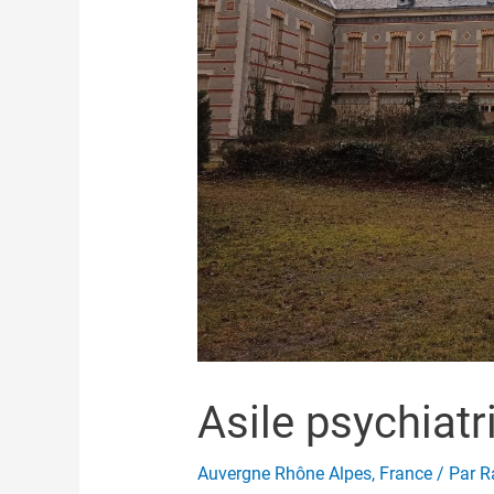
Asile psychiat
Auvergne Rhône Alpes
,
France
/ Par
R