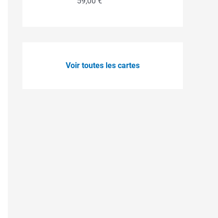
59,00
€
Note
5.00
sur 5
Voir toutes les cartes